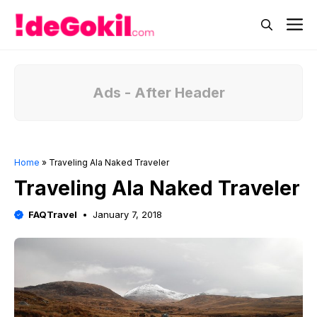
Skip
M
to
content
Ads - After Header
Home
»
Traveling Ala Naked Traveler
Traveling Ala Naked Traveler
FAQTravel
January 7, 2018