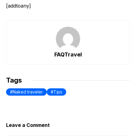
[addtoany]
FAQTravel
Tags
Naked traveler
Tips
Leave a Comment