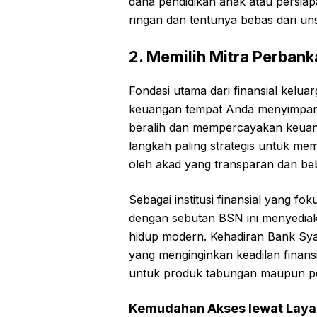
dana pendidikan anak atau persia
ringan dan tentunya bebas dari uns
2. Memilih Mitra Perban
Fondasi utama dari finansial kelua
keuangan tempat Anda menyimpan 
beralih dan mempercayakan keua
langkah paling strategis untuk mem
oleh akad yang transparan dan be
Sebagai institusi finansial yang f
dengan sebutan
BSN
ini menyedia
hidup modern. Kehadiran
Bank Sya
yang menginginkan keadilan finansia
untuk produk tabungan maupun p
Kemudahan Akses lewat Laya