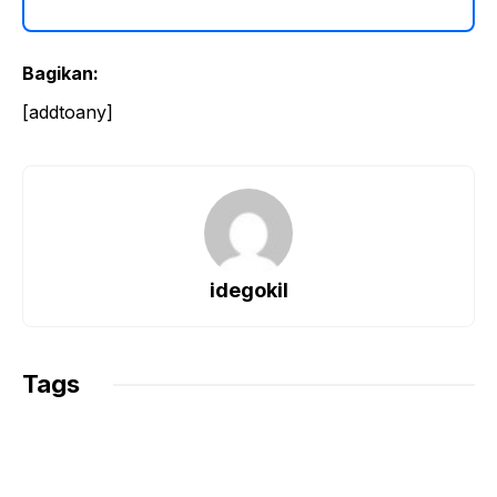
Bagikan:
[addtoany]
idegokil
Tags