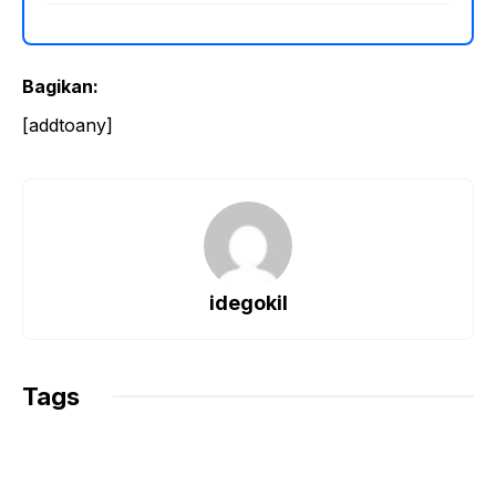
Bagikan:
[addtoany]
idegokil
Tags