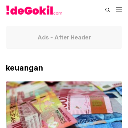
Skip
M
to
content
Ads - After Header
keuangan