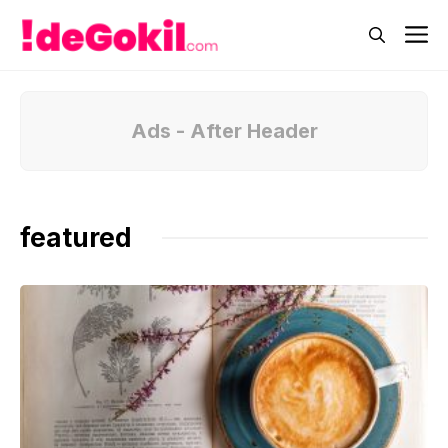
Skip
M
to
content
Ads - After Header
featured