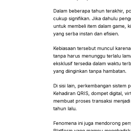
Dalam beberapa tahun terakhir, po
cukup signifikan. Jika dahulu pen
untuk membeli item dalam game, ki
yang serba instan dan efisien.
Kebiasaan tersebut muncul karen
tanpa harus menunggu terlalu lama
eksklusif tersedia dalam waktu ter
yang diinginkan tanpa hambatan.
Di sisi lain, perkembangan sistem 
Kehadiran QRIS, dompet digital, vi
membuat proses transaksi menjadi
tahun lalu.
Fenomena ini juga mendorong penye
Platform yang mampu menghadirka