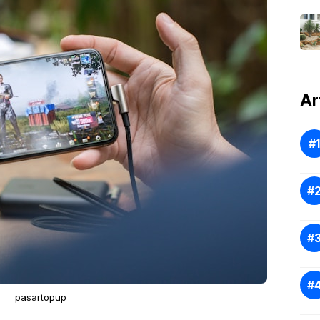
Ar
pasartopup