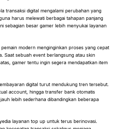
la transaksi digital mengalami perubahan yang
gguna harus melewati berbagai tahapan panjang
ni sebagian besar gamer lebih menyukai layanan
a pemain modern menginginkan proses yang cepat
. Saat sebuah event berlangsung atau skin
batas, gamer tentu ingin segera mendapatkan item
pembayaran digital turut mendukung tren tersebut.
rtual account, hingga transfer bank otomatis
 jauh lebih sederhana dibandingkan beberapa
dia layanan top up untuk terus berinovasi.
n kecepatan transaksi sekaligus menjaga