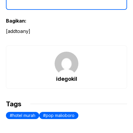
Bagikan:
[addtoany]
idegokil
Tags
hotel murah
pop malioboro